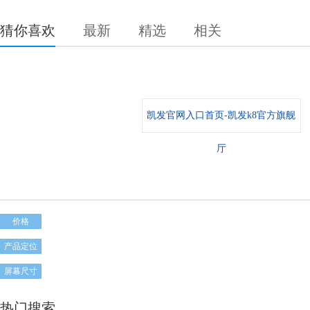
猜你喜欢
最新
精选
相关
凯发官网入口首页-凯发k8官方旗舰
厅
价格
产品定位
屏幕尺寸
热门搜索