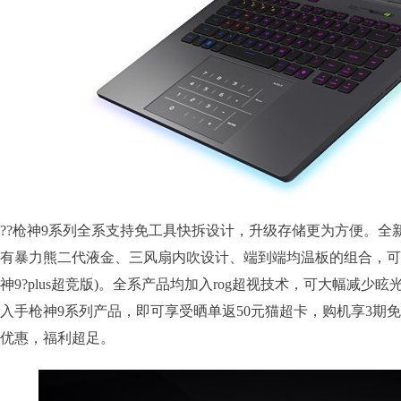
??枪神9系列全系支持免工具快拆设计，升级存储更为方便。全新
有暴力熊二代液金、三风扇内吹设计、端到端均温板的组合，可实
神9?plus超竞版)。全系产品均加入rog超视技术，可大幅减少
入手枪神9系列产品，即可享受晒单返50元猫超卡，购机享3期免
优惠，福利超足。