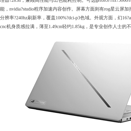
理器?285h，兼顾高性能与出色能耗控制。可选geforce?rtx?5060/
能，nvidia?studio程序加速内容创作。屏幕方面则有rog星云屏加持
分辨率?240hz刷新率，覆盖100%?dci-p3色域。外观方面，幻16?a
cnc机身质感拉满，薄至1.49cm轻约1.85kg，是专业创作人士