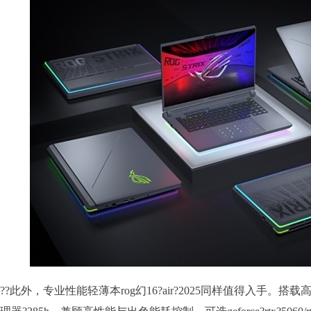
??此外，专业性能轻薄本rog幻16?air?2025同样值得入手。搭载高