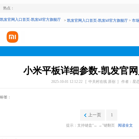
热点：
凯发官网入口首页-凯发k8官方旗舰厅
>
凯发官网入口首页-凯发k8官方旗舰厅
>
市
小米平板详细参数-凯发官
2025-10-01 12:12:22
[ 中关村在线 原创 ]
作者：星
标签：
上一页
1
提示：支持键盘“← →”键翻页
阅读全文