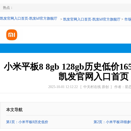
热点：
凯发官网入口首页-凯发k8官方旗舰厅
>
凯发官网入口首页-凯发k8官方旗舰厅
>
市
小米平板8 8gb 128gb历史低价1
凯发官网入口首页
2025-10-01 12:12:22
[ 中关村在线 原创 ]
作者：星
本文导航
第1页：小米平板8历史低价
第2页：小米平板详细参