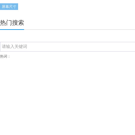
屏幕尺寸
热门搜索
热词：