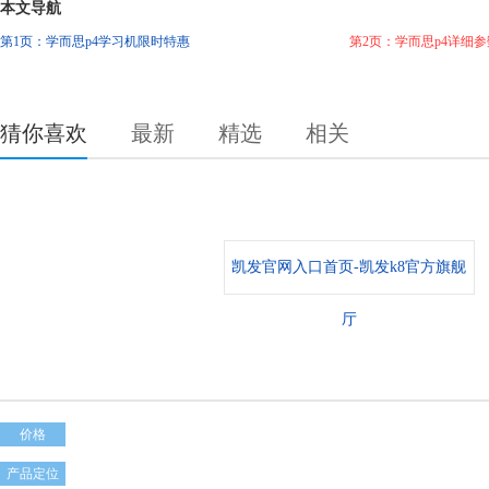
本文导航
第1页：学而思p4学习机限时特惠
第2页：学而思p4详细参
猜你喜欢
最新
精选
相关
凯发官网入口首页-凯发k8官方旗舰
厅
价格
产品定位