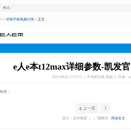
热点：
> >
济南平板电脑行情
> 正文
e人e本t12max详细参数-凯
2025-09-01 17:13:13
[ 中关村在线 原创 ]
作者：zol
标签：
上一页
1
提示：支持键盘“← →”键翻页
阅读全文