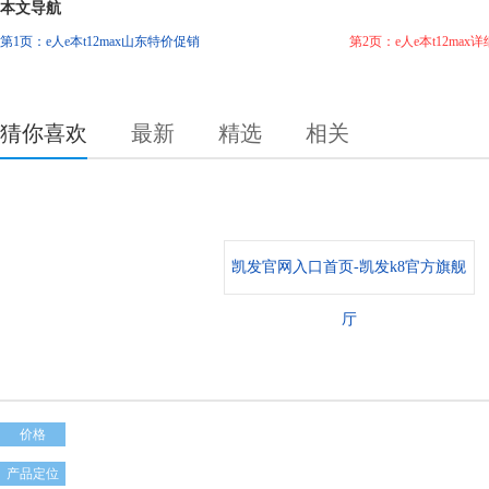
本文导航
第1页：e人e本t12max山东特价促销
第2页：e人e本t12max
猜你喜欢
最新
精选
相关
凯发官网入口首页-凯发k8官方旗舰
厅
价格
产品定位