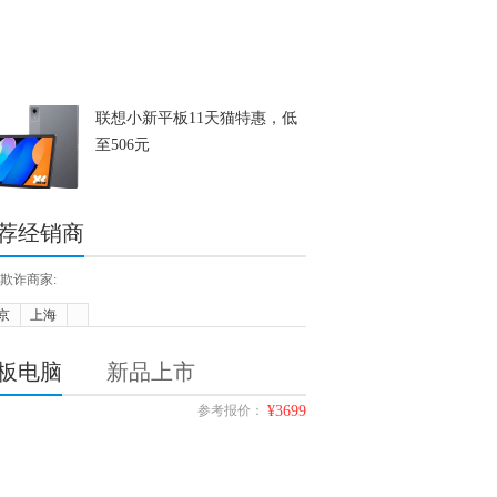
联想小新平板11天猫特惠，低
至506元
荐经销商
欺诈商家:
京
上海
板电脑
新品上市
参考报价：
¥3699