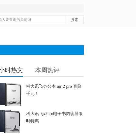
4小时热文
本周热评
科大讯飞办公本 air 2 pro 直降
千元！
科大讯飞x3pro电子书阅读器限
时特惠