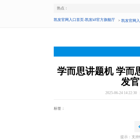
热点：
凯发官网入口首页-凯发k8官方旗舰厅
>
凯发官网入
学而思讲题机 学而
发官
2025-06-24 14:22:30
标签：
提示：支持键