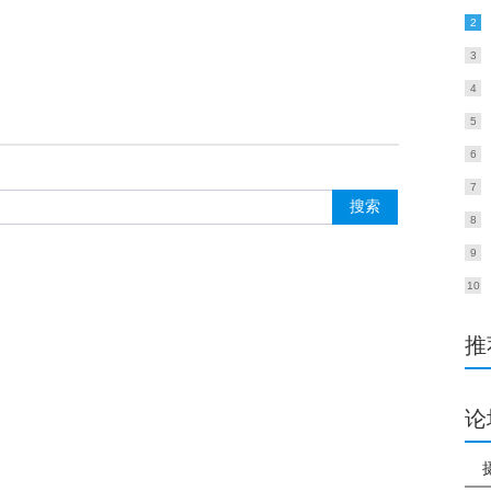
2
3
4
5
6
7
8
9
10
推
论