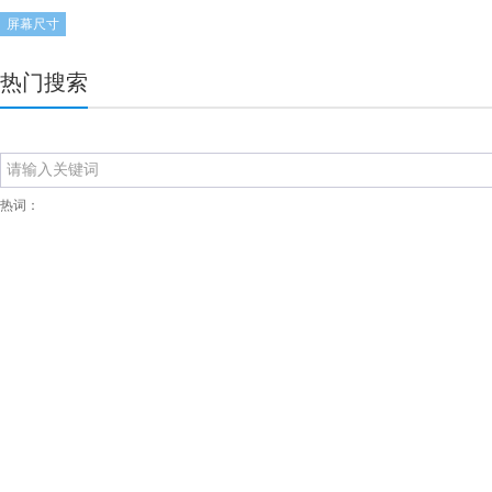
屏幕尺寸
热门搜索
热词：