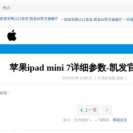
热点：
凯发官网入口首页-凯发k8官方旗舰厅
>
凯发官网入口首页-凯发k8官方旗舰厅
>
市
苹果ipad mini 7详细参数-
2026-02-06 12:00:22
[ 中关村在线 原创 ]
标签：
上一页
1
提示：支持键盘“← →”键翻页
阅读全文