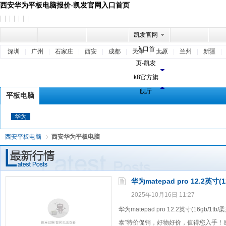
西安华为平板电脑报价-凯发官网入口首页
| | | | | | |
凯发官网
入口首
深圳
|
广州
|
石家庄
|
西安
|
成都
|
天津
|
太原
|
兰州
|
新疆
|
页-凯发
k8官方旗
舰厅
平板电脑
华为
西安平板电脑
西安华为平板电脑
华为matepad pro 12.2英寸(
2025年10月16日 11:27
华为matepad pro 12.2英寸(16gb
泰”特价促销，好物好价，值得您入手！