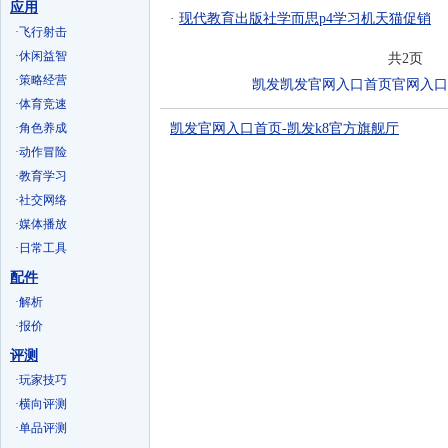
应用
·
现代教育出版社学而思p4学习机天猫促销
·
飞行射击
·
休闲益智
共2页
·
策略经营
凯发凯发官网入口首页官网入口
·
体育竞速
·
角色养成
凯发官网入口首页-凯发k8官方旗舰厅
·
动作冒险
·
教育学习
·
社交网络
·
媒体播放
·
日常工具
配件
·
解析
·
报价
评测
·
玩家技巧
·
横向评测
·
单品评测