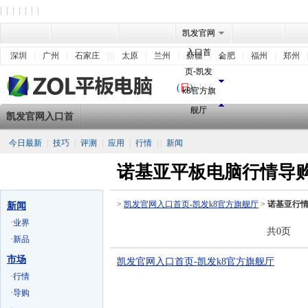
| | | | | | |
凯发官网
入口首
深圳
|
广州
|
石家庄
||||
太原
|
兰州
|
新疆
|
合肥
|
福州
|
郑州
页-凯发
(
日
)
| | |
k8官方旗
舰厅
凯发官网入口首
页-凯发k8官方旗
今日最新
|
技巧
|
评测
|
应用
|
行情
| |
新闻
舰厅
诺基亚平板电脑行情导购
>
凯发官网入口首页-凯发k8官方旗舰厅
>
诺基亚行
新闻
·
业界
共0页
·
新品
市场
凯发官网入口首页-凯发k8官方旗舰厅
·
行情
·
导购