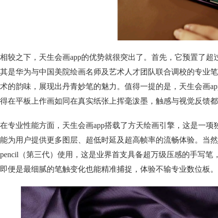
相较之下，天生会画app的优势就很突出了。首先，它预置了超过
其是华为与中国美院绘画名师及艺术人才团队联合调校的专业笔
术的韵味，展现出丹青妙笔的魅力。值得一提的是，天生会画ap
得在平板上作画如同在真实纸张上挥毫泼墨，触感与视觉反馈都
在专业性能方面，天生会画app搭载了方天绘画引擎，这是一项
能为用户提供更多图层、超低时延及超高帧率的流畅体验。当然，别忘
pencil（第三代）使用，这是业界首支具备超万级压感的手写笔
即便是最细腻的笔触变化也能精准捕捉，体验不输专业数位板。