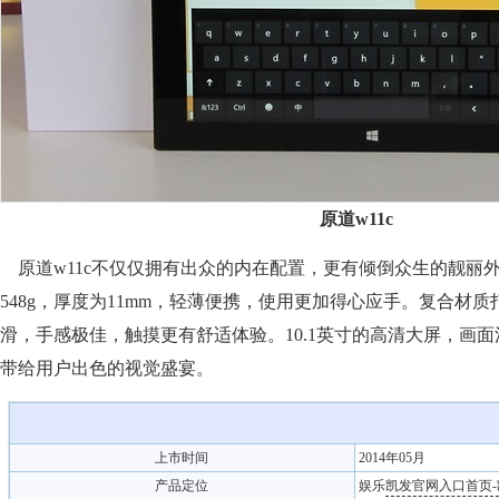
原道
w11c
原道
w11c
不仅仅拥有出众的内在配置，更有倾倒众生的靓丽
548g，厚度为11mm，轻薄便携，使用更加得心应手。复合材
滑，手感极佳，触摸更有舒适体验。10.1英寸的高清大屏，画
带给用户出色的视觉盛宴。
上市时间
2014年05月
产品定位
娱乐
凯发官网入口首页-