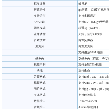
指取设备
触摸屏
屏幕特性
ips屏幕，178度广视角
支持语言
支持多国语言
wifi功能
支持802.11a/b/g/n无线
网络模式
联通3g（wcdma）
蓝牙功能
支持，蓝牙4.0模块
音效技术
内置扬声器
麦克风
内置麦克风
支持播放1080p视频
摄像头
双摄像头（前置：200
视频录制
支持录制720p视频
功能
支持flash
音频格式
支持mp3，aac ，amr-wb/
视频格式
支持wmv，avi，asf，m
图片格式
支持jpg，bmp，gif，p
文本格式
支持txt等格式
数据接口
1×micro-usb2.0
音频接口
3.5mm耳机接口