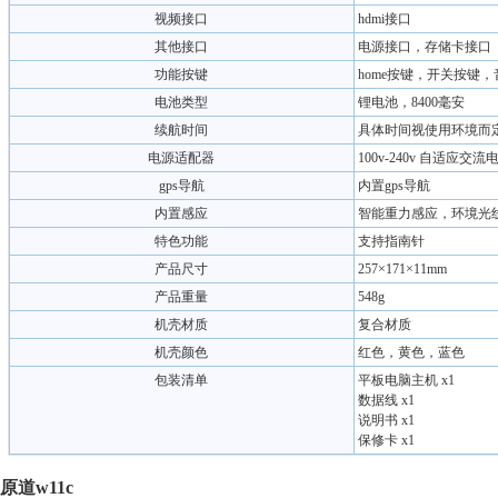
视频接口
hdmi接口
其他接口
电源接口，存储卡接口
功能按键
home按键，开关按键
电池类型
锂电池，8400毫安
续航时间
具体时间视使用环境而
电源适配器
100v-240v 自适应交
gps导航
内置gps导航
内置感应
智能重力感应，环境光
特色功能
支持指南针
产品尺寸
257×171×11mm
产品重量
548g
机壳材质
复合材质
机壳颜色
红色，黄色，蓝色
包装清单
平板电脑主机 x1
数据线 x1
说明书 x1
保修卡 x1
原道
w11c