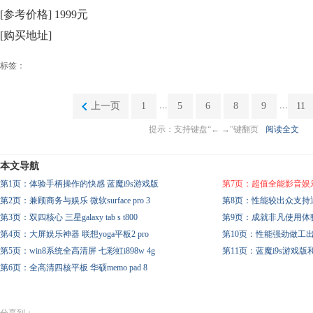
[参考价格] 1999元
[购买地址]
标签：
...
...
上一页
1
5
6
8
9
11
提示：支持键盘“← →”键翻页
阅读全文
本文导航
第1页：体验手柄操作的快感 蓝魔i9s游戏版
第7页：超值全能影音娱乐
第2页：兼顾商务与娱乐 微软surface pro 3
第8页：性能较出众支持通话
第3页：双四核心 三星galaxy tab s t800
第9页：成就非凡使用体验 苹果
第4页：大屏娱乐神器 联想yoga平板2 pro
第10页：性能强劲做工出色 
第5页：win8系统全高清屏 七彩虹i898w 4g
第11页：蓝魔i9s游戏版和三星g
第6页：全高清四核平板 华硕memo pad 8
分享到：