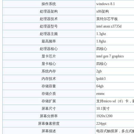
操作系统
windows 8.1
处理器架构
x86架构
处理器技术
英特尔芯平板
处理器型号
intel atom z3735d
处理器主频
1.3ghz
最高频率
1.8ghz
处理器核心
四核心
显卡芯片
intel gen 7 graphics
显卡核心
四核心
系统内存
2gb
内存技术
lpddr3
存储容量
64gb
存储介质
emmc
存储扩展
支持micro sd（tf）卡
屏幕尺寸
10.1英寸
屏幕分辨率
1920x1200
屏幕像素密度
224ppi
屏幕描述
电容式触摸屏，多点式