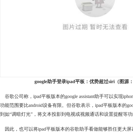
google助手登录ipad平板：优势超过siri（图源：t
谷歌公司称，ipad平板版本的
google assistant
助手可以实现iph
功能范围要比android设备有限。但谷歌表示，
ipad平板版本的
goo
到如“调暗灯光”，将文本投影到电视或视频通话和设置提醒等功
因此，也可以将
ipad平板版本的
谷歌
助手
看做能够胜任更大屏