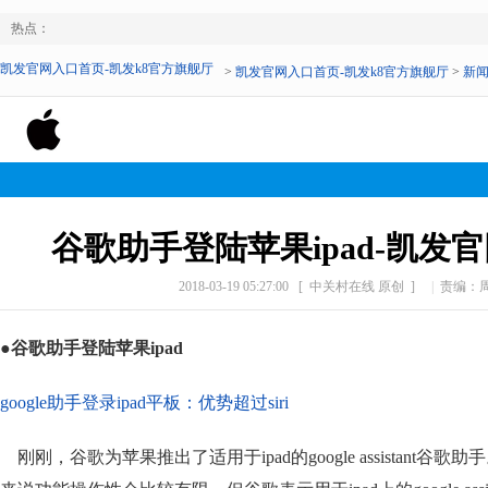
热点：
凯发官网入口首页-凯发k8官方旗舰厅
>
凯发官网入口首页-凯发k8官方旗舰厅
>
新
谷歌助手登陆苹果ipad-凯发
2018-03-19 05:27:00
[ 中关村在线 原创 ]
|
责编：
●谷歌助手登陆苹果ipad
google助手登录ipad平板：优势超过siri
刚刚，谷歌为苹果推出了适用于i
pad的google assistant