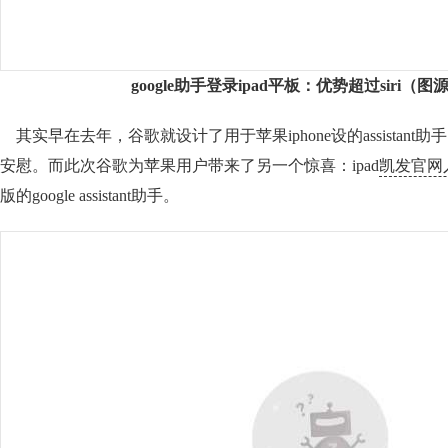
google助手登录ipad平板：优势超过siri（图源
其实早在去年，谷歌就设计了用于苹果iphone设的
assistant
助手
安慰。而此次谷歌为苹果用户带来了另一个惊喜：ipad
凯发官网
版的
google assistant
助手。